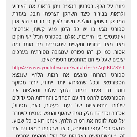
מונח על הכף. בסרטון המצ"ב ניתן לראות את האירוע
ולראות בבירור כיצד השחקן הצרפתי חובט בעזרת
המרפק בשחקן הוולשי. חשוב לציין כי הרוגבי הוא אכן
ספורט מגע בו יש כל הזמן מגע קשוח, אגרסיבי
ואינטנסיבי בין היריבות, אולם, בספורט הנ"ל יש חוקים
מאד מאד ברורים ונוקשים שמגדירים מה מותר ומה
אסור. כמו כן, זהו ספורט שמגובה מסורתית בערכים
יציבים שעל פי הם מתחנכים הספורטאים.
https://www.youtube.com/watch?v=4xAq5BLZ8V0
ספורט תחרותי מעצים את רמות הלחץ שנמצא
הספורטאי. וככל שהאירוע יותר ייחודי, יותר מסוקר
ויותר חד פעמי רמות הלחץ עולות ומאלצות את
הספורטאים להתמודד עם הפחדים והחרדות הכי גדולים
שלהם. התפרצויות של זעם, כעסים, כאב, תסכול,
אכזבה וכד' הם חלק ממה שהגוף והנפש מנסים לשחרר
על מנת לווסת את רמות הלחץ. אנחנו רואים כל שבוע,
כמעט בכל ענפי הספורט, כיצד שחקנים " מאבדים את
זה…" ומשתמשים באלימות אל מול שחקנים אחרים…