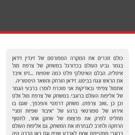
כולם זוכרים את המקרה המפורסם של זינדין זידאן
בגמר גביע העולם בכדורגל במשחק של צרפת מול
איטליה. הבלם האיטלקי פלט כמה שטויות …זיזו איבד
את הראש ונגח בביטנו. זידאן הורחק והשאר היסטוריה.
אתמול צפיתי (באדיקות אני מוכרח לומר) ברבעי הגמר
של אליפות העולם ברוגבי. במשחק של צרפת מול וולס
(כן כן ..שוב צרפת). משחק דרמטי והפכפך, שגם בו
אירוע של ספורטאי ברגע של "איבוד שפיות זמני"
מחליט לפרק את פרצופו של שחקן אחר, לחטוף
הרחקה ולחרב לנבחרתו את המשחק. גם אליפות העולם
ברוגבי מתקיימת אחת לארבע שנים וגם כאן הרבה היה