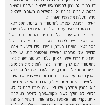
בניגוד ל- U ההפוך שם הירידה בביצוע היא הדרגתית.
זה כמובן גם נכון לספורטאים שבאופי שלהם נמצאים
ברמת עוררות גבוהה או למשחקים חשובים שבאופן
טבעי מעלים את רמת העוררות.
האימון המנטלי מסייע להתמודד הן ברמת הספורטאי
והן ברמת הקבוצה עם ההשלכות וההיבטים של ספורט
תחרותי והשפעתו על הנפש וההתמודדות של
הספורטאי. יש לקחת בחשבון את אישיותו של
הספורטאי, חוויותיו בעבר, ניסיונו, גילו ולעשות אבחון
מדוייק של סביבתו האישית והספורטיבית. יש כלים
וטכניקות רבות שניתן לאמן וללמד בשיטות שונות כיצד
להתמודד עם לחץ וחרדה וכיצד לווסת את הכעסים,
הכאב והתסכול. כמו כן, ניתן לעבוד עם כל ספורטאי
באופן פרטני על הסיבות והמכניזמים שיוצרים את הפחד
והלחצים ולעבוד משם. אולם, הדבר המשמעותי ביותר
הוא להבין שהלחץ שם ואין שום סיבה להתנגד לו…
הלחץ לא הולך לשום מקום…צריך להכיר בו, להבין
אותו, לקבל אותו (ואפילו לאהוב אותו). הלחץ הוא גורם