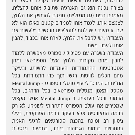
לדריכות, לאנרגיה וכשאנו יודעים לקבלו ולטפל בו
בצורה נכונה הוא גם האנרגיה שתוביל אותנו להצליח.
מאמנים רבים (גם מנטליים) מנסים להרחיק את הלחץ,
לצמצם אותו, לגמד אותו לממדים קטנים כאילו הוא לא
שם. זו טעות ! יש לתת לתהליכים הרגשיים "לעשות את
העבודה", יש לקבל את הלחץ, לארח אותו בכבוד, להבין
אותו ולעבוד משם.
העבודה בשגרה עם פסיכולוג ספורט מאפשרת ללמוד
להבין מהם מקורות הלחץ אצל הספורטאי ומהן
אסטרטגיות ההתמודדות העומדות לרשותו. ובעיקר
מהם הכלים לוויסות רגשי תוך כדי התמודדות בכל
החזיתות. המרכז לייעוץ מנטלי בספורט – Mental Jump
מטפל ומאמן מנטלית ספורטאים בכל הדרגים, בכל
הרמות ובכל הענפים. ב Mental Jump אנשי מקצוע
שמכירים את עולם הספורט התחרותי לעומקו, לא רק
ברמה התאורטית אלא בעיקר ברמה הפרקטית, בעלי
ניסיון רב ומוכח בהכנת ספורטאים לרגעי האמת
בתחרויות ברמות הגבוהות ביותר, בתמיכה מנטלית