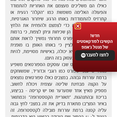
כאילו הם משליכים מעצמם את האחריות להתמודד
והפעולה האלימה משמשת כמו "הקלה" רגעית או
קתרזיס להתמודדות באותו הרגע. שיחרור האגרסיות,
הרגשות התוקפניים כדי לצמצם ולהפחית את הלחץ
הנפשי. תופעות אלו הן שכיחות וניתן לצפות, כי ברמות
חדש!
לחץ גבוהות כמו ספורט תחרותי נמשיך לראות אותם
הקשיבו לפודקאסטים
שוב ושוב. חשוב לציין כי באותו האופן בו מופנית
של מנטל ג'אמפ
האגרסיה החוצה היא יכולה, באישיות מסויימת, להיות
לחצו למעבר
מופנית פנימה (לא נעסוק בזה היום).
בנוסף, ענף הספורט שבו עוסקים הספורטאים משפיע
מאד. יש ענפי ספורט כמו רוגבי וכדוריד, שמשוחקים
ברמת עוררות גבוהה. במצבים כאלו ספורטאים נמצאים
על הקצה מבחינת שליטה עצמית ויכולת לחשוב.
מספיק מאיץ אחד שמערער ואז יש קריסה – בביצוע,
בריכוז ובהתנהגות. "תאוריית הקטסטרופה" (כמתואר
באיור המצ"ב) מתארת בדיוק את זה. במצבי לחץ גבוה
עליה קטנה ברמת עוררות מובילה לקטסטרופה. זה