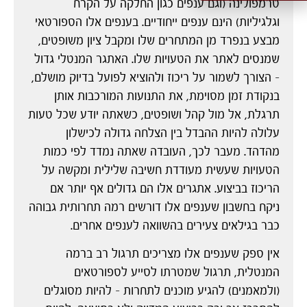
טרמפולינה (וגם ענפים כגון החלקה על הקרח
וגלגיליות) הינם ענפים ייחודיים. בענפים אלו הספורטאי
מבצע בנפרד מן המתחרים שלו ומקבל ציון משופטים,
שמנסים לאתר את הטעויות שלו. האתגר המנטלי גדול
– הצורך לשמור על ריכוז ולהוציא לפועל בדיוק מושלם,
בנקודת זמן מסוימת, את התנועות המורכבות אותן
תרגלת, אל מול קהל ושופטים, כשאתה יודע שכל טעות
עלולה להיות ההבדל בין הצלחה גדולה לכישלון
מהדהד. מעבר לכך, העובדה שאתה נמדד לפי כמות
הטעויות שעשית מעודדת חשיבה שלילית ומקשה על
הריכוז בביצוע. אתגרים אלו הם גדולים אף יותר אם
ניקח בחשבון שענפים אלו דורשים רמה תחרותית גבוהה
כבר בגילאים צעירים בהשוואה לענפים אחרים.
אין ספק שענפים אלו מצריכים תרגול רב ברמה
המנטלית, תרגול שמטרתו לסייע לספורטאים
(ולמאמנים) להגיע מוכנים לתחרות – להיות מסוגלים