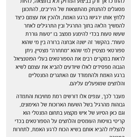
להתרכז אך ורק בביצוע המדויק ולא בתוצאה, להיות
מסוגלים להתנתק מהתוצאות של היריבים, להתכונן
ללחץ אותו ירגישו ברגע האמת, ולהכין את עצמם כיצד
להמשיך הלאה בתוך התרגיל ובין התרגילים לאחר
שעשו טעות בכדי להימנע ממצב בו “טעות גוררת
טעות”. בהקשר זה ישנה אבחנה ברורה בין מי שהוא
ספורטאי מצטיין למי שהוא “מתחרה” מצטיין. ניתן
לראות במקרים רבים את הספורטאים בעלי הפוטנציאל
הגבוה מפסידים לאלו שיודעים להביא את עצמם לשיא
ברגע האמת ולהתמודד עם האתגרים המנטליים
והלחצים שמופעלים עליהם.
מעבר לכך, ענפים אלו דורשים רמת מחויבות והתמדה
גבוהות מהרגיל בשל השעות הארוכות של האימונים,
וגם כאן הסיוע של איש מקצוע בתחום המנטלי הוא
קריטי בוויסות העומסים והלחצים על הספורטאים בכדי
להצליח להביא אותם בשיא הכוח לרגע האמת, לתחרות