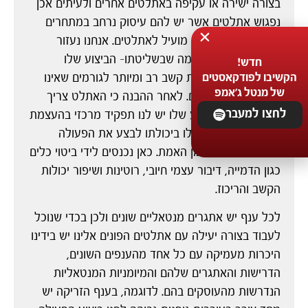
בצורה ישירה או עקיפה באתלטים אחרים ולעיתים אכן
נפגוש אתלטים אשר יש להם עיסוק נרחב במתחרים
שלהם, עיסוק שאינו מועיל לאתלטים. אנחנו נעזור
לאתלט להתמקד במה שבשליטתו- הביצוע שלו
חדש!
בתחרות ולא להפנות קשב רב ומיותר לגורמים שאינו
הקשיבו לפודקאסטים
של מנטל ג'אמפ
יכול להשפיע עליהם. לאחר ההבנה כי האתלט צריך
לחצו למעבר
להיות מרוכז בביצוע שלו יש לנו תפקיד מרכזי בהעצמת
הביטחון והאמונה שלו ביכולתו לבצע את הפעולה
בצורה מיטבית בזמן האמת. כאן נכנסים לידי ביטוי כלים
כגון הדמייה, דיבור עצמי חיובי, רוטינות ושיפור יכולות
הקשב והריכוז.
לכל ענף יש אתגרים מנטאליים שונים ולכן בכדי שנוכל
לעבוד בצורה יעילה עם אתלטים הפונים אלינו יש בידינו
היכרות מעמיקה עם כל אחד מהענפים השונים,
הדרישות והאתגרים שלהם והמיומניות המנטאליות
הנדרשות מהעוסקים בהם. לדוגמה, בענף הזריקה יש