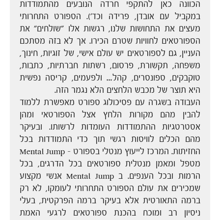
הכוונה כאן להתקפי חרדה הנובעים מהתמודדות
במקביל עם אובדן, פרידה וכד'). הספורט התחרותי
מעצים את התחושות שלנו, רגשות אלו "שולחים" את
הספורטאים לחוויות שטרם הכירו. אך לא בזה מסתכם
העניין, גם לספורטאים יש עולם אישי, של זוגיות, חינוך,
משפחה, תקשורת, פרסום, רשתות חברתיות, כתבות,
טוקבקים, ספונסרים, קהל… ולפעמים, קריסה נפשית
היא תוצר של מכבש הלחצים הלא נגמר הזה.
העבודה בשגרה עם פסיכולוג ספורט מאפשרת ללמוד
להבין מהם מקורות הלחץ אצל הספורטאי ומהן
אסטרטגיות ההתמודדות העומדות לרשותו. ובעיקר
מהם הכלים לוויסות רגשי תוך כדי התמודדות בכל
החזיתות. המרכז לייעוץ מנטלי בספורט – Mental Jump
מטפל ומאמן מנטלית ספורטאים בכל הדרגים, בכל
הרמות ובכל הענפים. ב Mental Jump אנשי מקצוע
שמכירים את עולם הספורט התחרותי לעומקו, לא רק
ברמה התאורטית אלא בעיקר ברמה הפרקטית, בעלי
ניסיון רב ומוכח בהכנת ספורטאים לרגעי האמת