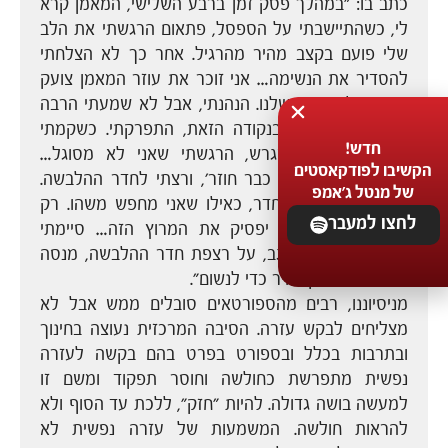
כתב בו: "במהלך פסק זמן ברבע השלישי, המאמן קרא
לי, כשהתיישבתי על הספסל, פתאום הרגשתי את הלב
שלי פועם בקצב מהיר מהרגיל. אחר כך לא הצלחתי
להסדיר את הנשימה… אני זוכר את עוזר המאמן צועק
משהו על ההגנה שלנו. הנהנתי, אבל לא שמעתי הרבה
ממה שהוא אמר. בנקודה הזאת, התפרקתי. כשקמתי
חדש!
ועמדתי לחזור למגרש, הרגשתי שאני לא מסוגל…
הקשיבו לפודקאסטים
אמרתי למאמן 'אני כבר חוזר', ורצתי לחדר ההלבשה.
של מנטל ג'אמפ
רצתי שם מחדר לחדר, כאילו שאני מחפש משהו. רק
לחצו למעבר
קיוויתי שהלב שלי יפסיק את המרוץ הזה… סיימתי
כשאני שוכב על הגב, על רצפת חדר ההלבשה, מנסה
להכניס מספיק אוויר כדי לנשום".
מניסיוננו, רבים מהספורטאים סובלים ממש אבל לא
מצליחים לבקש עזרה. הסיבה המרכזית נעוצה בחינוך
ובתרבות בכלל ובספורט בפרט בהם בקשה לעזרה
נפשית מתפרשת כחולשה וחוסר תפקוד ומשם זו
למעשה בושה גדולה. להיות "חזק", ללכת עד הסוף ולא
להראות חולשה. המשמעות של עזרה נפשית לא