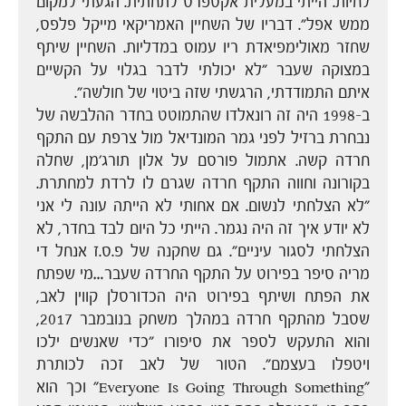
לחיות. הייתי במעלית אקספרס לתחתית. הגעתי למקום
ממש אפל". דבריו של השחיין האמריקאי מייקל פלפס,
שחזר מאולימפיאדת ריו עמוס במדליות. השחיין שיתף
במצוקה שעבר "לא יכולתי לדבר בגלוי על הקשיים
איתם התמודדתי, הרגשתי שזה ביטוי של חולשה".
ב-1998 היה זה רונאלדו שהתמוטט בחדר ההלבשה של
נבחרת ברזיל לפני גמר המונדיאל מול צרפת עם התקף
חרדה קשה. אתמול פורסם על אלון תורג'מן, שחלה
בקורונה וחווה התקף חרדה שגרם לו לרדת למחתרת.
"לא הצלחתי לנשום. אם אחותי לא הייתה עונה לי אני
לא יודע איך זה היה נגמר. הייתי כל היום לבד בחדר, לא
הצלחתי לסגור עיניים". גם שחקנה של פ.ס.ז אנחל די
מריה סיפר בפירוט על התקף החרדה שעבר…מי שפתח
את הפתח ושיתף בפירוט היה הכדורסלן קווין לאב,
שסבל מהתקף חרדה במהלך משחק בנובמבר 2017,
והוא התעקש לספר את סיפורו "כדי שאנשים ילכו
ויטפלו בעצמם". הטור של לאב זכה לכותרת
"Everyone Is Going Through Something" וכך הוא