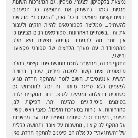
נמצאת בלקסיקון. לצערי, מניסיון, גם המערכות השונות
מנסות לגמד ולהשתיק את התופעה. כל הסימנים
והאינדיקציות מופיעים ובכל זאת, "המערכת" מבקשת
להשתיק… ממליצה לספורטאים להיות חזקים ולעבור
את זה …בשנתיים האחרונות, ספורטאים רבים מבינים כי
אין יותר מה להסתיר. קריסה נפשית היא חלק
מהתמודדות עם מערך הלחצים של ספורט מקצועני
והישגי.
התקף חרדה, מתעורר לנוכח תחושת פחד קיצוני, בהלה
פתאומית ואינו קשור לסכנה מידית, שכרוך בחווייה
רגשית אינטנסיבית. חשוב לומר שהתקף חרדה מגיע
לפעמים ללא טריגר מיוחד וזה יכול להתרחש גם
כשזוכים בהצלחה ומגיעים לטופ. ברוב המקרים ילווה
בסימנים פיסיולוגיים כהזעת יתר, דפיקות לב,
סחרחורות, אי נוחות במערכת העיכול, כאבי ראש, קשיי
נשימה, רעידות וכד'. סימנים גופניים יחד עם מחשבות
על התקף לב קיצוני, מחשבות על אובדן ותחושה כללית
של "השתגעתי" כל אלה הם סימנים להתקף חרדה. (אין