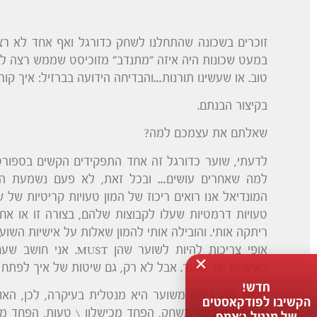
זוכרים בשכונה שהתחלנו לשחק כדורגל ואף אחד לא רצ
במעט שכונות היה איזה "מתנדב" מזוכיסט שממש רצה ל
טוב. או שעשינו תורנות…והבדיחה הידועה בברזיל: איך קו
בקיצור הבנתם.
שאלתם את עצמכם למה?
לדעתי, שוער כדורגל זה אחד התפקידים הקשים בספורט
למה שאחרים עושים… ובכל זאת, לא פעם נשמעת הא
המונדיאל אנו רואים ריכוז של המון טעויות קריטיות של שו
טעויות דרמטיות שעלו לקבוצות שלהם, בצורה זו או א
ריתקה אותי. והובילה אותי להמון שאלות על אישיות השוע
אופי צריכות להיות לשו
לאישיות של שוער. אבל לא רק, גם שיטות של איך לפתח י
חדש!
מכיוון שהדרישה משוער היא מנטלית בעיקרה, לכן, האו
הקשיבו לפודקאסטים
שמופיעים בעת משחק, הפחד מכישלון \ טעות, הפחד מ