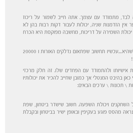
 לבד, מתמודד עם עצמך. אתה חייב לשמור על ריכוז
ווסת עוררות כל ה 90 דקות. לשוער אין הזדמנות שניה, יכולות לעבור דקות רבות בהן לא
ן, יכולת השמירה על דריכות, מחשבה מפוקסת היא הכרח
תחשוב שאתה יושב במשרד, מול מחשב ועשית טעות כלשהיא…עכשיו תחשוב שפתאום נדלקים האורות ו 20000
את אישיותו ולהתמודד עם הפחדים שלו. זה חלק מרכזי
אן בהיבט המנטלי אך כמובן שחייב להכיר את יכולותיו
ת \ תכונות \ ערכים הבאים:
 השחקנים ויכולת השפעה. חשוב שישדר ביטחון, שפת
שנראה מהסס פוגע בעקיפין ובאופן ישיר בביטחון ובקבלת