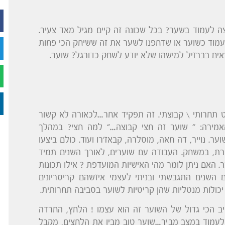
ה לעמוד בשער? בכל שכונה זה קיים מגיל מאד צעיר.
עמוד כשוער או שדחפנו לשער את זה ששיחק הכי פחות
ראים בברזיל למישהו שלא יודע לשחק כדורגל? שוער.
 תחרותי \ קבוצתי. זה תפקיד אחר…לכאורה לא קשור
מירה: " שוער זה חצי קבוצה…" למה חצי? במהלך
ער. נוייר, דה חאה, מוסלרה, קבאז'רו ועוד. כולם ביצעו
חרת, במשחק. העבודה עם שוערים, לאורך השנים תמיד
ר. האם ניתן לומר מהי האישיות המועדפת ? אילו תכונות
ער שהן MUST. אני חושב שעם השנים התגבשתי ובניתי לעצמי איזשהם קריטריונים
כולות מנטליות שהן קריטיות לשוער בסביבה תחרותית.
יב הכי גדול של השוער זה הוא עצמו ! הלחץ, החרדה
לעמוד במצב מביך…שוער טוב מבין את הלחצים, מקבל