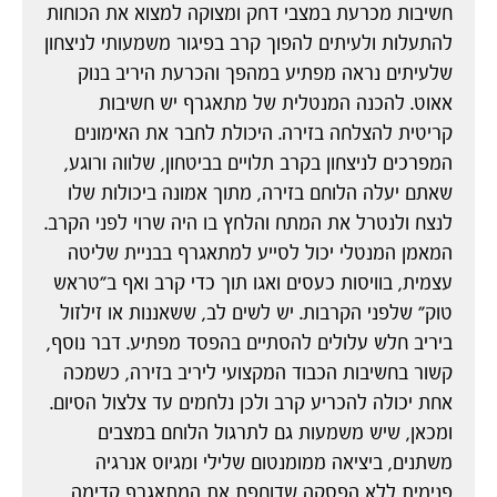
חשיבות מכרעת במצבי דחק ומצוקה למצוא את הכוחות
להתעלות ולעיתים להפוך קרב בפיגור משמעותי לניצחון
שלעיתים נראה מפתיע במהפך והכרעת היריב בנוק
אאוט. להכנה המנטלית של מתאגרף יש חשיבות
קריטית להצלחה בזירה. היכולת לחבר את האימונים
המפרכים לניצחון בקרב תלויים בביטחון, שלווה ורוגע,
שאתם יעלה הלוחם בזירה, מתוך אמונה ביכולות שלו
לנצח ולנטרל את המתח והלחץ בו היה שרוי לפני הקרב.
המאמן המנטלי יכול לסייע למתאגרף בבניית שליטה
עצמית, בוויסות כעסים ואגו תוך כדי קרב ואף ב"טראש
טוק" שלפני הקרבות. יש לשים לב, ששאננות או זילזול
ביריב חלש עלולים להסתיים בהפסד מפתיע. דבר נוסף,
קשור בחשיבות הכבוד המקצועי ליריב בזירה, כשמכה
אחת יכולה להכריע קרב ולכן נלחמים עד צלצול הסיום.
ומכאן, שיש משמעות גם לתרגול הלוחם במצבים
משתנים, ביציאה ממומנטום שלילי ומגיוס אנרגיה
פנימית ללא הפסקה שדוחפת את המתאגרף קדימה